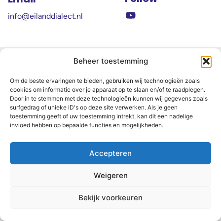
info@eilanddialect.nl
© 2026 Eilanddialect. Alle rechten voorbehouden.
Beheer toestemming
Design & Hosting VPRI
Om de beste ervaringen te bieden, gebruiken wij technologieën zoals
cookies om informatie over je apparaat op te slaan en/of te raadplegen.
Door in te stemmen met deze technologieën kunnen wij gegevens zoals
surfgedrag of unieke ID's op deze site verwerken. Als je geen
toestemming geeft of uw toestemming intrekt, kan dit een nadelige
invloed hebben op bepaalde functies en mogelijkheden.
Accepteren
Weigeren
Bekijk voorkeuren